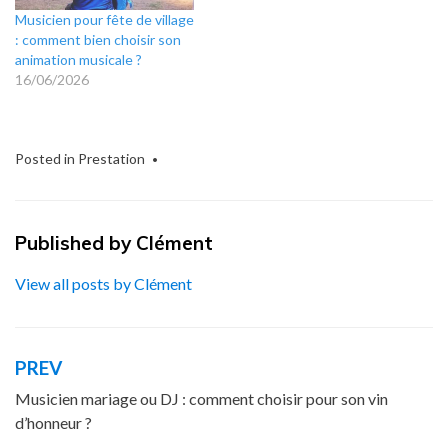
Musicien pour fête de village
: comment bien choisir son
animation musicale ?
16/06/2026
Posted in
Prestation
Published by
Clément
View all posts by Clément
PREV
Navigation
de
Musicien mariage ou DJ : comment choisir pour son vin
d’honneur ?
l’article