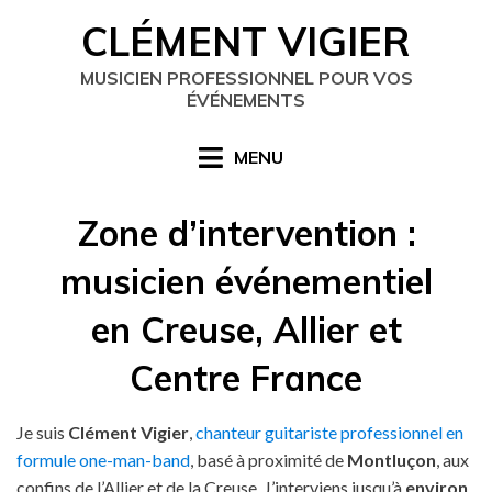
Skip
CLÉMENT VIGIER
to
content
MUSICIEN PROFESSIONNEL POUR VOS
ÉVÉNEMENTS
MENU
Zone d’intervention :
musicien événementiel
en Creuse, Allier et
Centre France
Je suis
Clément Vigier
,
chanteur guitariste professionnel en
formule one-man-band
, basé à proximité de
Montluçon
, aux
confins de l’Allier et de la Creuse. J’interviens jusqu’à
environ