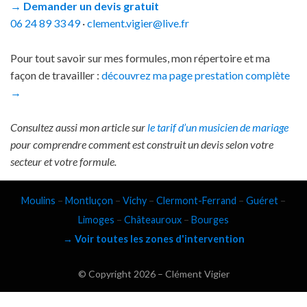
→ Demander un devis gratuit
06 24 89 33 49
·
clement.vigier@live.fr
Pour tout savoir sur mes formules, mon répertoire et ma
façon de travailler :
découvrez ma page prestation complète
→
Consultez aussi mon article sur
le tarif d’un musicien de mariage
pour comprendre comment est construit un devis selon votre
secteur et votre formule.
Moulins
–
Montluçon
–
Vichy
–
Clermont-Ferrand
–
Guéret
–
Limoges
–
Châteauroux
–
Bourges
→ Voir toutes les zones d'intervention
© Copyright 2026 –
Clément Vigier
Keratin Theme by
ThemeCot
⋅
Powered by
WordPress