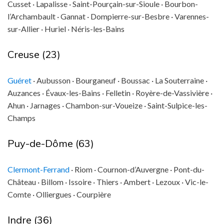
Cusset · Lapalisse · Saint-Pourçain-sur-Sioule · Bourbon-
l’Archambault · Gannat · Dompierre-sur-Besbre · Varennes-
sur-Allier · Huriel · Néris-les-Bains
Creuse (23)
Guéret
· Aubusson · Bourganeuf · Boussac · La Souterraine ·
Auzances · Évaux-les-Bains · Felletin · Royère-de-Vassivière ·
Ahun · Jarnages · Chambon-sur-Voueize · Saint-Sulpice-les-
Champs
Puy-de-Dôme (63)
Clermont-Ferrand
· Riom · Cournon-d’Auvergne · Pont-du-
Château · Billom · Issoire · Thiers · Ambert · Lezoux · Vic-le-
Comte · Olliergues · Courpière
Indre (36)