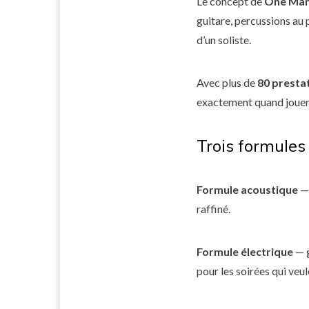
Le concept de
One Man
guitare, percussions au 
d’un soliste.
Avec plus de
80 presta
exactement quand jouer 
Trois formules
Formule acoustique
— 
raffiné.
Formule électrique
— g
pour les soirées qui veul