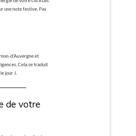
nergie de votre cocktail.
r une note festive. Pas
urnon-d’Auvergne et
xigences. Cela se traduit
e jour J.
e de votre