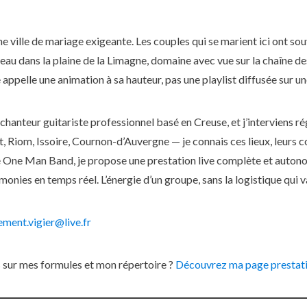
on
 ville de mariage exigeante. Les couples qui se marient ici ont sou
eau dans la plaine de la Limagne, domaine avec vue sur la chaîne des
e appelle une animation à sa hauteur, pas une playlist diffusée sur u
, chanteur guitariste professionnel basé en Creuse, et j’interviens r
Riom, Issoire, Cournon-d’Auvergne — je connais ces lieux, leurs co
e One Man Band, je propose une prestation live complète et autonom
monies en temps réel. L’énergie d’un groupe, sans la logistique qui v
ement.vigier@live.fr
s sur mes formules et mon répertoire ?
Découvrez ma page prestat