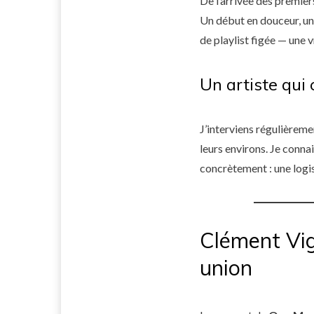
De l’arrivée des premiers
Un début en douceur, un
de playlist figée — une v
Un artiste qui 
J’interviens régulière
leurs environs. Je connai
concrètement : une logist
Clément Vig
union