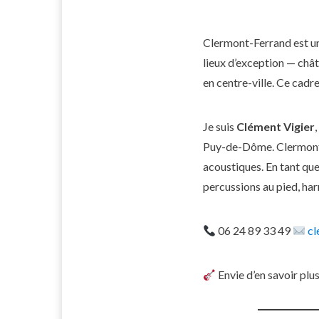
Clermont-Ferrand est une
lieux d’exception — chât
en centre-ville. Ce cadr
Je suis
Clément Vigier
Puy-de-Dôme. Clermont, 
acoustiques. En tant qu
percussions au pied, har
06 24 89 33 49
cl
Envie d’en savoir plu