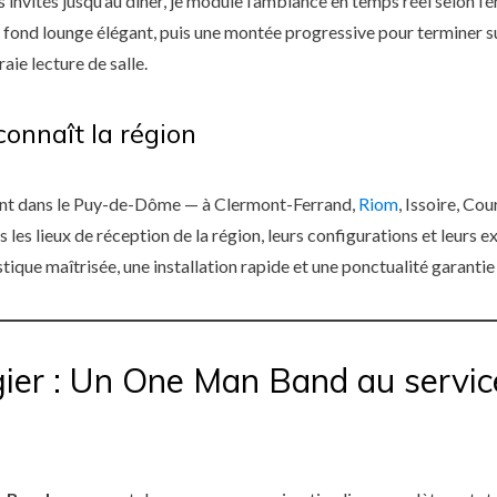
 invités jusqu’au dîner, je module l’ambiance en temps réel selon l’é
 fond lounge élégant, puis une montée progressive pour terminer su
raie lecture de salle.
connaît la région
ment dans le Puy-de-Dôme — à Clermont-Ferrand,
Riom
, Issoire, Co
s les lieux de réception de la région, leurs configurations et leurs e
ique maîtrisée, une installation rapide et une ponctualité garantie l
ier : Un One Man Band au servic