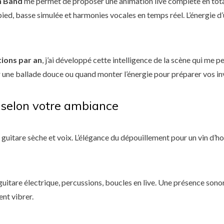
 Band
me permet de proposer une animation live complète en tota
pied, basse simulée et harmonies vocales en temps réel. L’énergie d’
tions par an
, j’ai développé cette intelligence de la scène qui me 
une ballade douce ou quand monter l’énergie pour préparer vos invi
 selon votre ambiance
guitare sèche et voix. L’élégance du dépouillement pour un vin d’ho
uitare électrique, percussions, boucles en live. Une présence sono
ent vibrer.