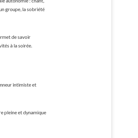
le autonomie : chant,
un groupe, la sobriété
permet de savoir
tés à la soirée.
nneur intimiste et
re pleine et dynamique