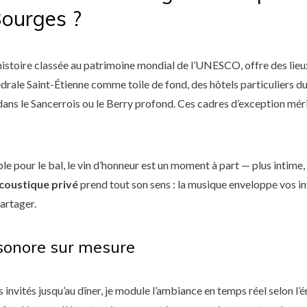
Bourges ?
d’histoire classée au patrimoine mondial de l’UNESCO, offre des lie
drale Saint-Étienne comme toile de fond, des hôtels particuliers du
ans le Sancerrois ou le Berry profond. Ces cadres d’exception mér
ble pour le bal, le vin d’honneur est un moment à part — plus intime
coustique privé
prend tout son sens : la musique enveloppe vos i
partager.
sonore sur mesure
 invités jusqu’au dîner, je module l’ambiance en temps réel selon l’é