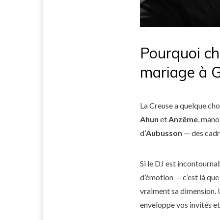
Pourquoi ch
mariage à G
La Creuse a quelque chos
Ahun
et
Anzême
, mano
d’
Aubusson
— des cadre
Si le DJ est incontournab
d’émotion — c’est là que 
vraiment sa dimension.
enveloppe vos invités et l