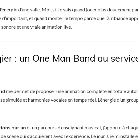
 l’énergie d’une salle. Moi, si. Je sais quand jouer plus doucement p
d’important, et quand monter le tempo parce que l’ambiance appelle
 sonore et une vraie animation live.
ier : un One Man Band au servic
nd
me permet de proposer une animation complète en totale autono
se simulée et harmonies vocales en temps réel. L’énergie d’un group
tions par an
et un parcours d’enseignant musical, j’apporte à chaq
de scène qui s’acquièrent avec l’expérience. Le jour J, je m’install