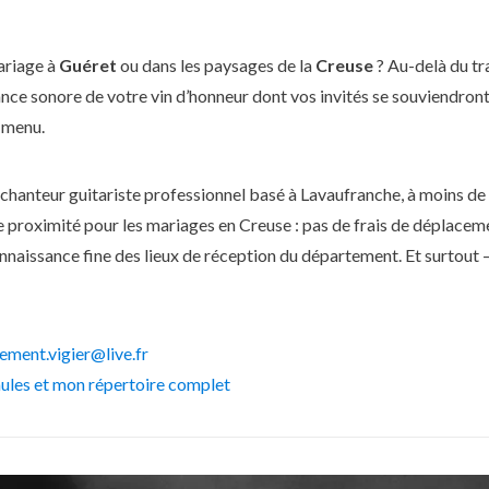
on
ariage à
Guéret
ou dans les paysages de la
Creuse
? Au-delà du tra
ance sonore de votre vin d’honneur dont vos invités se souviendron
e menu.
, chanteur guitariste professionnel basé à Lavaufranche, à moins de
e proximité pour les mariages en Creuse : pas de frais de déplacem
onnaissance fine des lieux de réception du département. Et surtout
lement.vigier@live.fr
les et mon répertoire complet