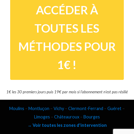
ACCÉDER À
TOUTES LES
MÉTHODES POUR
1€ !
1€ les 30 premiers jours puis 19€ par mois si l’abonnement n’est pas résilié
Moulins
–
Montluçon
–
Vichy
–
Clermont-Ferrand
–
Guéret
–
Limoges
–
Châteauroux
–
Bourges
→ Voir toutes les zones d'intervention